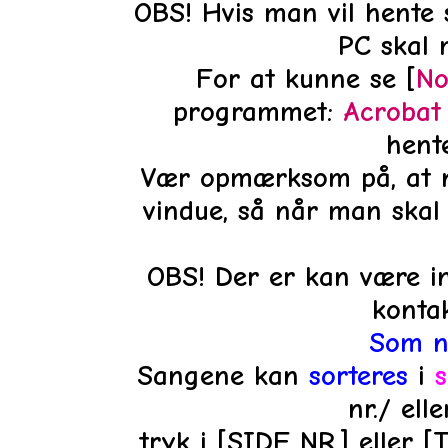
OBS! Hvis man vil hente 
PC
skal 
For at kunne se [
No
programmet:
Acrobat
hente
Vær opmærksom på, at n
vindue, så når man skal 
OBS! Der er kan være in
konta
Som n
Sangene kan
sorteres
i
s
nr./ ell
tryk i [SIDE NR.
] eller 