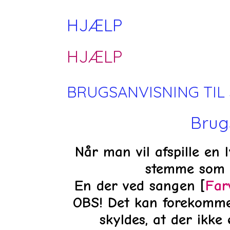
Gå
til
HJÆLP
indhold
HJÆLP
BRUGSANVISNING TIL
Brug
Når man vil afspille en 
stemme som du
En der ved sangen [
Far
OBS! Det kan forekomme,
skyldes, at der ikke