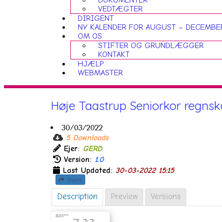
DOKUMENTER
VEDTÆGTER
DIRIGENT
NY KALENDER FOR AUGUST – DECEMBE
OM OS
STIFTER OG GRUNDLÆGGER
KONTAKT
HJÆLP
WEBMASTER
Høje Taastrup Seniorkor regns
30/03/2022
5 Downloads
Ejer:
GERD
Version:
1.0
Last Updated:
30-03-2022 15:15
Share
Description
Preview
Versions