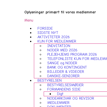
Gå
Forside
til
Oplysninger primært til vores medlemmer
indhold
Menu
Menu
FORSIDE
SIDSTE NYT
AKTIVITETER 2026
KUN FOR MEDLEMMER
INDVITATION
NODER MED 2026
PLEJEHJEMS PROGRAM 2026
TELEFONLISTE KUN FOR MEDLEM
SANGE og NODER
BANK OG KONTINGENT
BILLEDER & VIDEOER
DANSKE-SENIORER
BESTYRELSEN
BESTYRELSESMØDER
FORMANDENS SIDE
Digt
NODEARKIVAR OG REVISOR
MEDLEMMER