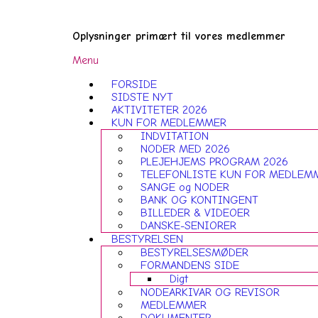
Gå
Forside
til
Oplysninger primært til vores medlemmer
indhold
Menu
Menu
FORSIDE
SIDSTE NYT
AKTIVITETER 2026
KUN FOR MEDLEMMER
INDVITATION
NODER MED 2026
PLEJEHJEMS PROGRAM 2026
TELEFONLISTE KUN FOR MEDLEM
SANGE og NODER
BANK OG KONTINGENT
BILLEDER & VIDEOER
DANSKE-SENIORER
BESTYRELSEN
BESTYRELSESMØDER
FORMANDENS SIDE
Digt
NODEARKIVAR OG REVISOR
MEDLEMMER